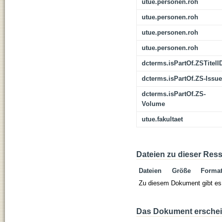
utue.personen.roh
utue.personen.roh
utue.personen.roh
utue.personen.roh
dcterms.isPartOf.ZSTitelI
dcterms.isPartOf.ZS-Issue
dcterms.isPartOf.ZS-
Volume
utue.fakultaet
Dateien zu dieser Res
Dateien
Größe
Forma
Zu diesem Dokument gibt es 
Das Dokument erschein