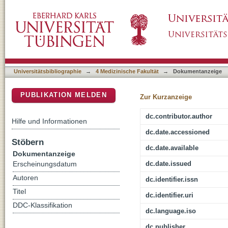
Genome-Wide Expression Profiling Reveals S
DSpace Repositorium (Manakin basiert)
Universitätsbibliographie
→
4 Medizinische Fakultät
→
Dokumentanzeige
PUBLIKATION MELDEN
Zur Kurzanzeige
dc.contributor.author
Hilfe und Informationen
dc.date.accessioned
Stöbern
dc.date.available
Dokumentanzeige
dc.date.issued
Erscheinungsdatum
Autoren
dc.identifier.issn
Titel
dc.identifier.uri
DDC-Klassifikation
dc.language.iso
dc.publisher