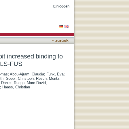
sportin and distinguish
Einloggen
« zurück
t increased binding to
 ALS-FUS
homas
;
Abou-Ajram, Claudia
;
Funk, Eva
;
th
;
Goebl, Christoph
;
Resch, Moritz
;
, Daniel
;
Ruepp, Marc-David
;
;
Haass, Christian