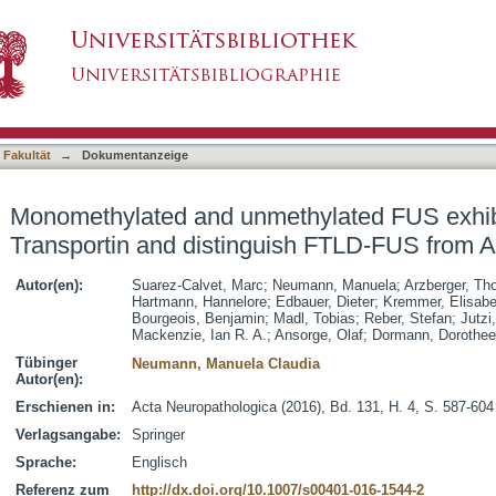
ylated FUS exhibit increased binding to Tran
asiert)
S
 Fakultät
→
Dokumentanzeige
Monomethylated and unmethylated FUS exhibi
Transportin and distinguish FTLD-FUS from
Autor(en):
Suarez-Calvet, Marc
;
Neumann, Manuela
;
Arzberger, T
Hartmann, Hannelore
;
Edbauer, Dieter
;
Kremmer, Elisabe
Bourgeois, Benjamin
;
Madl, Tobias
;
Reber, Stefan
;
Jutzi
Mackenzie, Ian R. A.
;
Ansorge, Olaf
;
Dormann, Dorothee
Tübinger
Neumann, Manuela Claudia
Autor(en):
Erschienen in:
Acta Neuropathologica (2016), Bd. 131, H. 4, S. 587-604
Verlagsangabe:
Springer
Sprache:
Englisch
Referenz zum
http://dx.doi.org/10.1007/s00401-016-1544-2