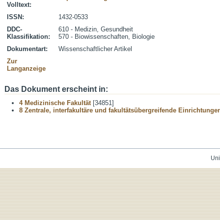
Volltext:
ISSN:
1432-0533
DDC-
610 - Medizin, Gesundheit
Klassifikation:
570 - Biowissenschaften, Biologie
Dokumentart:
Wissenschaftlicher Artikel
Zur
Langanzeige
Das Dokument erscheint in:
4 Medizinische Fakultät
[34851]
8 Zentrale, interfakultäre und fakultätsübergreifende Einrichtunge
Uni