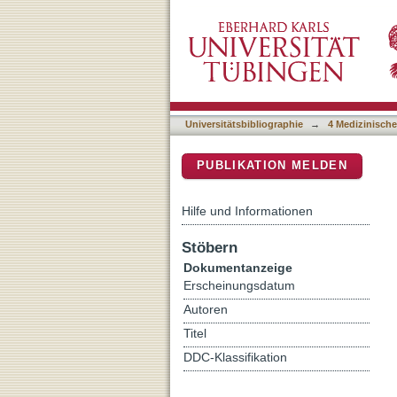
Monomethylated and unmeth
DSpace Repositorium (Manakin b
FTLD-FUS from ALS-FU
Universitätsbibliographie
→
4 Medizinische
PUBLIKATION MELDEN
Hilfe und Informationen
Stöbern
Dokumentanzeige
Erscheinungsdatum
Autoren
Titel
DDC-Klassifikation