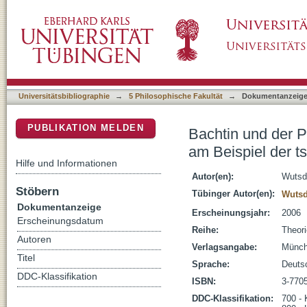
Bachtin und der Prager Strukturalismus : Mod
DSpace Repositorium (Manakin basiert)
tschechischen Avantgarde
Universitätsbibliographie
→
5 Philosophische Fakultät
→
Dokumentanzeig
PUBLIKATION MELDEN
Bachtin und der P
am Beispiel der 
Hilfe und Informationen
Autor(en):
Wutsdo
Stöbern
Tübinger Autor(en):
Wutsdo
Dokumentanzeige
Erscheinungsjahr:
2006
Erscheinungsdatum
Reihe:
Theori
Autoren
Verlagsangabe:
Münch
Titel
Sprache:
Deuts
DDC-Klassifikation
ISBN:
3-770
DDC-Klassifikation:
700 - 