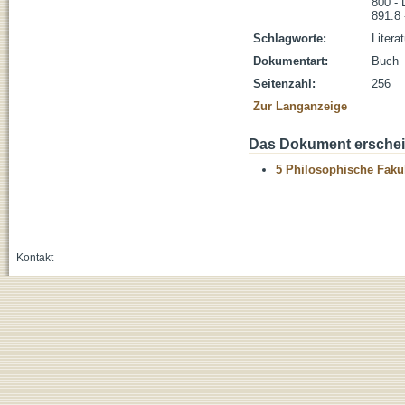
800 - 
891.8 
Schlagworte:
Litera
Dokumentart:
Buch
Seitenzahl:
256
Zur Langanzeige
Das Dokument erschein
5 Philosophische Fakul
Kontakt