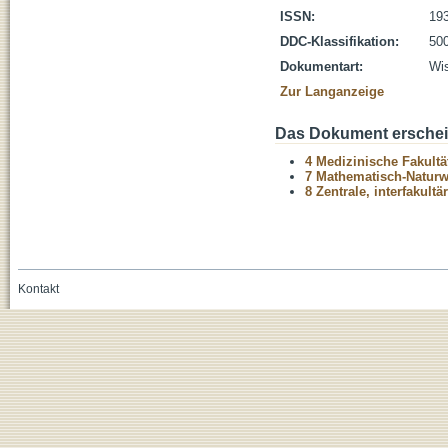
ISSN:
19
DDC-Klassifikation:
500
Dokumentart:
Wis
Zur Langanzeige
Das Dokument erschein
4 Medizinische Fakultä
7 Mathematisch-Naturwi
8 Zentrale, interfakult
Kontakt