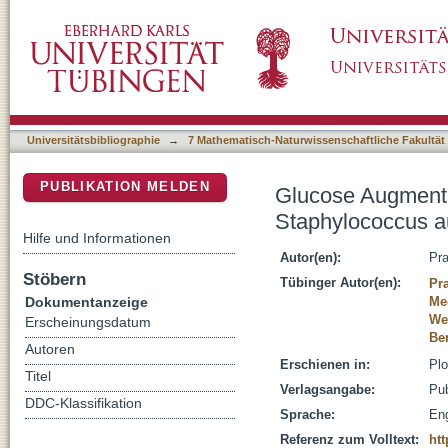
Glucose Augments Killing Efficiency of Dap
DSpace Repositorium (Manakin basiert)
Universitätsbibliographie
→
7 Mathematisch-Naturwissenschaftliche Fakultät
PUBLIKATION MELDEN
Glucose Augments 
Staphylococcus a
Hilfe und Informationen
Autor(en):
Pra
Stöbern
Tübinger Autor(en):
Pr
Dokumentanzeige
Me
We
Erscheinungsdatum
Be
Autoren
Erschienen in:
Plo
Titel
Verlagsangabe:
Pub
DDC-Klassifikation
Sprache:
Eng
Referenz zum Volltext:
htt