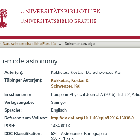
asiert)
h-Naturwissenschaftliche Fakultät
→
Dokumentanzeige
r-mode astronomy
Autor(en):
Kokkotas, Kostas. D.
;
Schwenzer, Kai
Tübinger Autor(en):
Kokkotas, Kostas D.
Schwenzer, Kai
Erschienen in:
European Physical Journal A (2016), Bd. 52, Artic
Verlagsangabe:
Springer
Sprache:
Englisch
Referenz zum Volltext:
http://dx.doi.org/10.1140/epja/i2016-16038-9
ISSN:
1434-601X
DDC-Klassifikation:
520 - Astronomie, Kartographie
530 - Physik