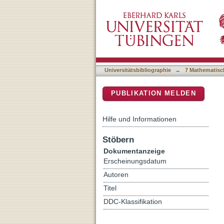
r-mode astronomy
DSpace Repositorium (Manakin b
Universitätsbibliographie
→
7 Mathematisc
PUBLIKATION MELDEN
Hilfe und Informationen
Stöbern
Dokumentanzeige
Erscheinungsdatum
Autoren
Titel
DDC-Klassifikation