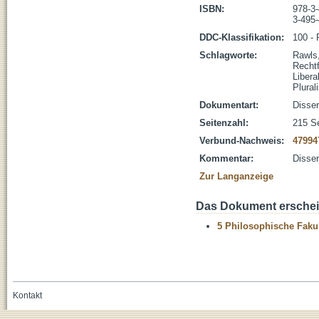
ISBN:
978-3
3-495
DDC-Klassifikation:
100 - 
Schlagworte:
Rawls
Rechtf
Libera
Plura
Dokumentart:
Disser
Seitenzahl:
215 Se
Verbund-Nachweis:
47994
Kommentar:
Disser
Zur Langanzeige
Das Dokument erschein
5 Philosophische Fakul
Kontakt