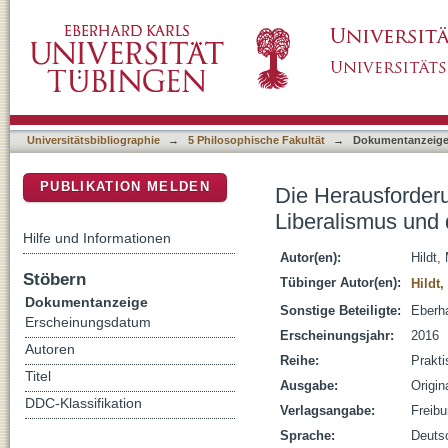
Die Herausforderung des Pluralismus : John 
DSpace Repositorium (Manakin basiert)
Rechtfertigung
Universitätsbibliographie
→
5 Philosophische Fakultät
→
Dokumentanzeig
PUBLIKATION MELDEN
Die Herausforderu
Liberalismus und 
Hilfe und Informationen
Autor(en):
Hildt,
Stöbern
Tübinger Autor(en):
Hildt,
Dokumentanzeige
Sonstige Beteiligte:
Eberha
Erscheinungsdatum
Erscheinungsjahr:
2016
Autoren
Reihe:
Prakti
Titel
Ausgabe:
Origi
DDC-Klassifikation
Verlagsangabe:
Freibu
Sprache:
Deuts