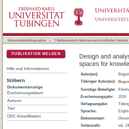
Design and analysis of collaborative and int
DSpace Repositorium (Manakin basiert)
support
Universitätsbibliographie
→
7 Mathematisch-Naturwissenschaftliche Fakultät
PUBLIKATION MELDEN
Design and analysi
spaces for knowl
Hilfe und Informationen
Autor(en):
Bogori
Stöbern
Tübinger Autor(en):
Bogor
Dokumentanzeige
Sonstige Beteiligte:
Eberha
Erscheinungsdatum
Erscheinungsjahr:
2015
Autoren
Verlagsangabe:
Tübin
Titel
Sprache:
Engli
DDC-Klassifikation
Dokumentart:
Disser
Seitenzahl:
viii, 2