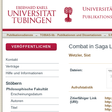
Combat in Saga Literature. Traces of martial 
DSpace Repositorium (Manakin basiert)
Publikationsdienste
→
TOBIAS-lib - Publikationen und Dissertationen
→
5 
Combat in Saga Lit
VERÖFFENTLICHEN
Wetzler, Sixt
Kontakt
Verträge
Dateien:
Hilfe und Informationen
Stöbern
Aufrufstatistik
Philosophische Fakultät
Erscheinungsdatum
Zitierfähiger Link
http
Autoren
(URI):
http
http
Titel
http