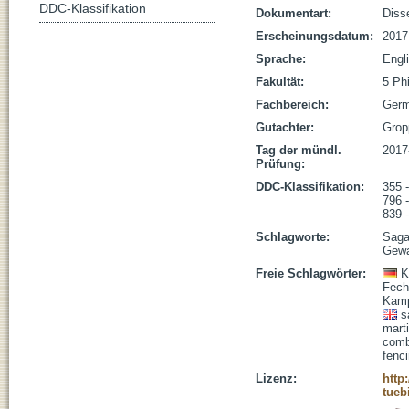
DDC-Klassifikation
Dokumentart:
Disse
Erscheinungsdatum:
2017
Sprache:
Engl
Fakultät:
5 Ph
Fachbereich:
Germ
Gutachter:
Gropp
Tag der mündl.
2017
Prüfung:
DDC-Klassifikation:
355 -
796 
839 
Schlagworte:
Saga 
Gewa
Freie Schlagwörter:
K
Fech
Kamp
s
marti
comb
fenc
Lizenz:
http
tueb