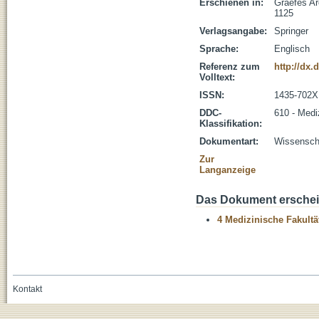
Erschienen in:
Graefes Ar
1125
Verlagsangabe:
Springer
Sprache:
Englisch
Referenz zum
http://dx.
Volltext:
ISSN:
1435-702X
DDC-
610 - Medi
Klassifikation:
Dokumentart:
Wissenscha
Zur
Langanzeige
Das Dokument erschein
4 Medizinische Fakultä
Kontakt