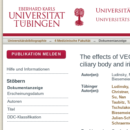
The effects of VEGF-A-inhibitors aflibercept a
DSpace Repositorium (Manakin basiert)
monkeys
Universitätsbibliographie
→
4 Medizinische Fakultät
→
Dokumentanzeige
PUBLIKATION MELDEN
The effects of VE
ciliary body and i
Hilfe und Informationen
Autor(en):
Ludinsky, 
Biesemeier
Stöbern
Tübinger
Ludinsky,
Dokumentanzeige
Autor(en):
Christner,
Erscheinungsdatum
Su, Nan
Autoren
Taubitz, T
Tschulako
Titel
Biesemeie
DDC-Klassifikation
Julien-Sc
Schraerme