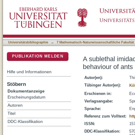
A sublethal imidacloprid concentration alters
DSpace Repositorium (Manakin basiert)
Universitätsbibliographie
→
7 Mathematisch-Naturwissenschaftliche Fakultät
PUBLIKATION MELDEN
A sublethal imidac
behaviour of ants
Hilfe und Informationen
Autor(en):
Thi
Stöbern
Tübinger Autor(en):
Kö
Dokumentanzeige
Erschienen in:
Eco
Erscheinungsdatum
Verlagsangabe:
Spr
Autoren
Sprache:
Eng
Titel
Referenz zum Volltext:
htt
DDC-Klassifikation
ISSN:
15
DDC-Klassifikation:
570