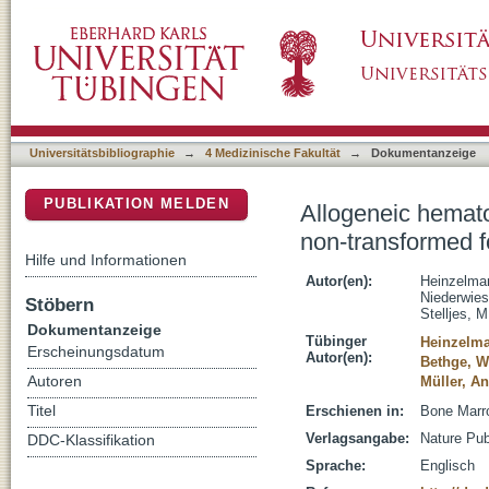
Allogeneic hematopoietic cell transplantation 
DSpace Repositorium (Manakin basiert)
lymphomas
Universitätsbibliographie
→
4 Medizinische Fakultät
→
Dokumentanzeige
PUBLIKATION MELDEN
Allogeneic hematop
non-transformed f
Hilfe und Informationen
Autor(en):
Heinzelman
Niederwies
Stöbern
Stelljes, M
Dokumentanzeige
Tübinger
Heinzelma
Erscheinungsdatum
Autor(en):
Bethge, W
Autoren
Müller, A
Titel
Erschienen in:
Bone Marro
Verlagsangabe:
Nature Pub
DDC-Klassifikation
Sprache:
Englisch