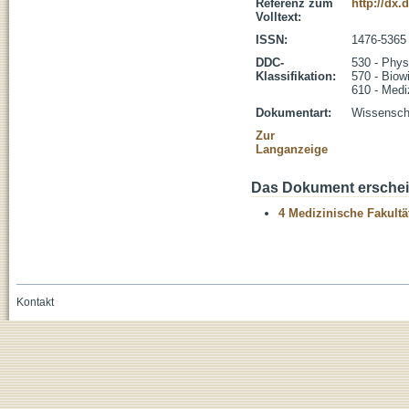
Referenz zum
http://dx.
Volltext:
ISSN:
1476-5365
DDC-
530 - Phys
Klassifikation:
570 - Biow
610 - Medi
Dokumentart:
Wissenscha
Zur
Langanzeige
Das Dokument erschein
4 Medizinische Fakultä
Kontakt