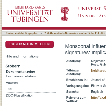
Monsoonal influence on variation of hydrochem
DSpace Repositorium (Manakin basiert)
associated arsenic release in groundwater
Universitätsbibliographie
→
7 Mathematisch-Naturwissenschaftliche Fakultät
PUBLIKATION MELDEN
Monsoonal influen
signatures: Implic
Hilfe und Informationen
Autor(en):
Majumder,
Ross, Gabr
Stöbern
Tübinger
Neidhardt
Dokumentanzeige
Autor(en):
Erscheinungsdatum
Erschienen in:
Journal of
Autoren
Verlagsangabe:
Elsevier S
Titel
Sprache:
Englisch
DDC-Klassifikation
Referenz zum
http://dx.
Volltext: