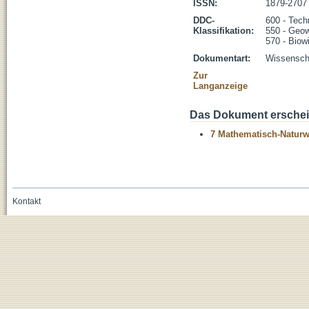
ISSN:
1879-2707
DDC-
600 - Tech
Klassifikation:
550 - Geo
570 - Biow
Dokumentart:
Wissenscha
Zur
Langanzeige
Das Dokument erschein
7 Mathematisch-Naturwi
Kontakt