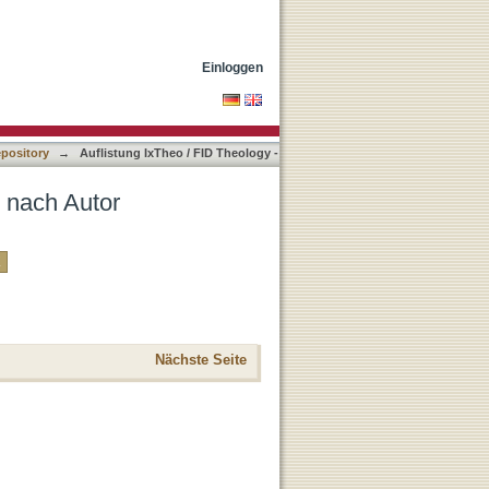
Einloggen
epository
→
Auflistung IxTheo / FID Theology -
y nach Autor
Nächste Seite