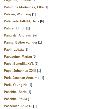
Paganini, Simone
[5]
Pahud de Mortanges, Elke
[1]
Palaver, Wolfgang
[1]
Palkowitsch-Kühl, Jens
[6]
Palmer, Ulrich
[1]
Pangritz, Andreas
[97]
Panne, Esther van der
[1]
Paoli, Letizia
[1]
Papavoine, Marian
[9]
Papst Benedikt XVI.
[1]
Papst Johannes XXIII
[1]
Park, Jaechan Anselmo
[1]
Park, Young-Ho
[1]
Paschke, Boris
[1]
Paschke, Paula
[1]
Passenier, Anke E.
[1]