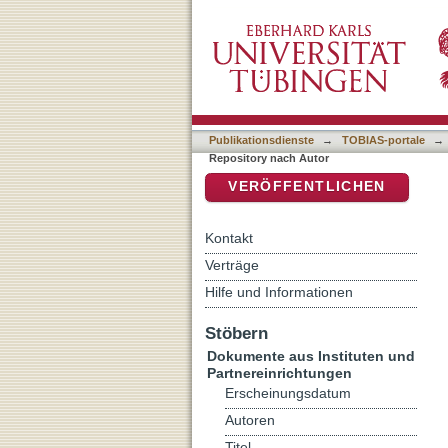
Auflistung IxTheo / FID T
DSpace Repositorium (Manakin b
Publikationsdienste
→
TOBIAS-portale
→
Repository nach Autor
VERÖFFENTLICHEN
Kontakt
Verträge
Hilfe und Informationen
Stöbern
Dokumente aus Instituten und
Partnereinrichtungen
Erscheinungsdatum
Autoren
Titel