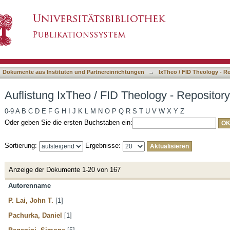
heology - Repository nach Autor
asiert)
Dokumente aus Instituten und Partnereinrichtungen
→
IxTheo / FID Theology - R
Auflistung IxTheo / FID Theology - Repositor
0-9
A
B
C
D
E
F
G
H
I
J
K
L
M
N
O
P
Q
R
S
T
U
V
W
X
Y
Z
Oder geben Sie die ersten Buchstaben ein:
Sortierung:
Ergebnisse:
Anzeige der Dokumente 1-20 von 167
Autorenname
P. Lai, John T.
[1]
Pachurka, Daniel
[1]