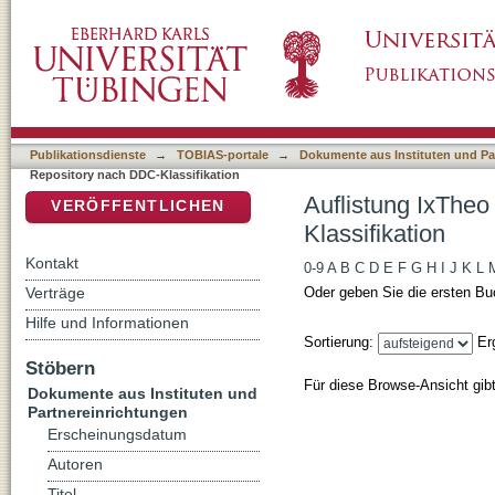
Auflistung IxTheo / FID Theology - Reposito
DSpace Repositorium (Manakin basiert)
Publikationsdienste
→
TOBIAS-portale
→
Dokumente aus Instituten und Pa
Repository nach DDC-Klassifikation
Auflistung IxTheo
VERÖFFENTLICHEN
Klassifikation
Kontakt
0-9
A
B
C
D
E
F
G
H
I
J
K
L
Verträge
Oder geben Sie die ersten Bu
Hilfe und Informationen
Sortierung:
Er
Stöbern
Für diese Browse-Ansicht gib
Dokumente aus Instituten und
Partnereinrichtungen
Erscheinungsdatum
Autoren
Titel