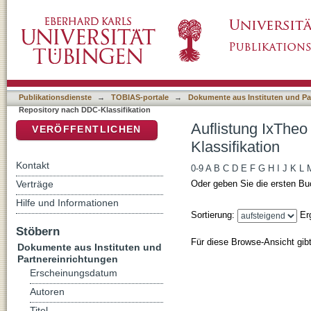
Auflistung IxTheo / FID Theology - Reposito
DSpace Repositorium (Manakin basiert)
Publikationsdienste
→
TOBIAS-portale
→
Dokumente aus Instituten und Pa
Repository nach DDC-Klassifikation
Auflistung IxTheo
VERÖFFENTLICHEN
Klassifikation
Kontakt
0-9
A
B
C
D
E
F
G
H
I
J
K
L
Verträge
Oder geben Sie die ersten Bu
Hilfe und Informationen
Sortierung:
Er
Stöbern
Für diese Browse-Ansicht gib
Dokumente aus Instituten und
Partnereinrichtungen
Erscheinungsdatum
Autoren
Titel