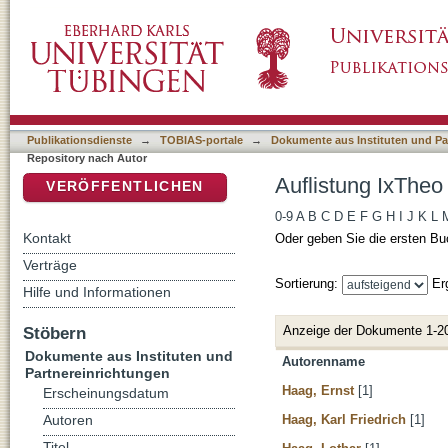
Auflistung IxTheo / FID Theology - Repositor
DSpace Repositorium (Manakin basiert)
Publikationsdienste
→
TOBIAS-portale
→
Dokumente aus Instituten und Pa
Repository nach Autor
Auflistung IxTheo
VERÖFFENTLICHEN
0-9
A
B
C
D
E
F
G
H
I
J
K
L
Kontakt
Oder geben Sie die ersten Bu
Verträge
Sortierung:
Er
Hilfe und Informationen
Anzeige der Dokumente 1-2
Stöbern
Dokumente aus Instituten und
Autorenname
Partnereinrichtungen
Haag, Ernst
[1]
Erscheinungsdatum
Haag, Karl Friedrich
[1]
Autoren
Titel