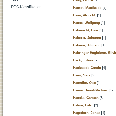
Haag, Lothar
[1]
DDC-Klassifikation
Haardt, Maaike de
[7]
Haas, Alois M.
[1]
Haase, Wolfgang
[1]
Habenicht, Uwe
[1]
Haberer, Johanna
[1]
Haberer, Tilmann
[1]
Habringer-Hagleitner, Silvi
Hack, Tobias
[7]
Hackstedt, Carola
[4]
Haen, Sara
[2]
Haendler, Otto
[1]
Haese, Bernd-Michael
[12]
Haeske, Carsten
[3]
Hafner, Felix
[2]
Hagedorn, Jonas
[1]