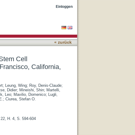
n Symposium-Haplo2014,
Einloggen
« zurück
Stem Cell
ancisco, California,
rt
;
Leung, Wing
;
Roy, Denis-Claude
;
ise, Didier
;
Mineishi, Shin
;
Martelli,
ik, Leo
;
Mavilio, Domenico
;
Lugli,
E.
;
Ciurea, Stefan O.
 22, H. 4, S. 594-604