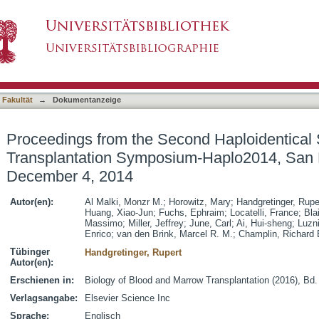
ond Haploidentical Stem Cell Transplantatio
asiert)
a, December 4, 2014
 Fakultät
→
Dokumentanzeige
Proceedings from the Second Haploidentical 
Transplantation Symposium-Haplo2014, San Fr
December 4, 2014
Autor(en):
Al Malki, Monzr M.
;
Horowitz, Mary
;
Handgretinger, Rupe
Huang, Xiao-Jun
;
Fuchs, Ephraim
;
Locatelli, France
;
Bla
Massimo
;
Miller, Jeffrey
;
June, Carl
;
Ai, Hui-sheng
;
Luzn
Enrico
;
van den Brink, Marcel R. M.
;
Champlin, Richard 
Tübinger
Handgretinger, Rupert
Autor(en):
Erschienen in:
Biology of Blood and Marrow Transplantation (2016), Bd.
Verlagsangabe:
Elsevier Science Inc
Sprache:
Englisch