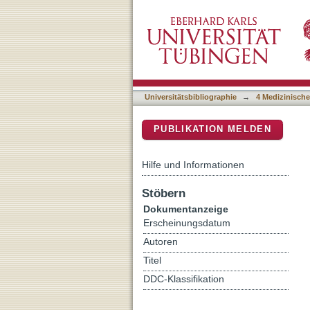
Proceedings from the Sec
DSpace Repositorium (Manakin b
San Francisco, Californi
Universitätsbibliographie
→
4 Medizinische
PUBLIKATION MELDEN
Hilfe und Informationen
Stöbern
Dokumentanzeige
Erscheinungsdatum
Autoren
Titel
DDC-Klassifikation