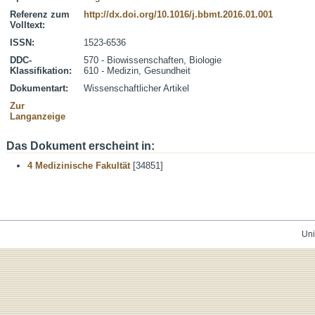
Referenz zum
http://dx.doi.org/10.1016/j.bbmt.2016.01.001
Volltext:
ISSN:
1523-6536
DDC-
570 - Biowissenschaften, Biologie
Klassifikation:
610 - Medizin, Gesundheit
Dokumentart:
Wissenschaftlicher Artikel
Zur
Langanzeige
Das Dokument erscheint in:
4 Medizinische Fakultät
[34851]
Uni