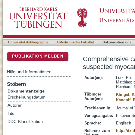
Comprehensive cardiac magnetic resonance im
DSpace Repositorium (Manakin basiert)
MyoRacer-trial
Universitätsbibliographie
→
4 Medizinische Fakultät
→
Dokumentanzeige
PUBLIKATION MELDEN
Comprehensive car
suspected myocard
Hilfe und Informationen
Autor(en):
Lurz, Phili
Matthias
;
Stöbern
Reinhard
;
Dokumentanzeige
Tübinger
Klingel, K
Erscheinungsdatum
Autor(en):
Kandolf, 
Autoren
Erschienen in:
Journal of
Titel
Verlagsangabe:
Elsevier S
DDC-Klassifikation
Sprache:
Englisch
Referenz zum
http://dx.