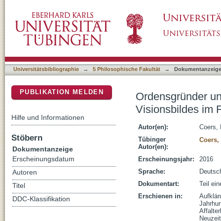
Ordensgründer und -gründerinnen als Visionä
DSpace Repositorium (Manakin basiert)
18. Jahrhunderts
Universitätsbibliographie
→
5 Philosophische Fakultät
→
Dokumentanzeig
PUBLIKATION MELDEN
Ordensgründer und
Visionsbildes im 
Hilfe und Informationen
Autor(en):
Coers, 
Stöbern
Tübinger
Coers, 
Autor(en):
Dokumentanzeige
Erscheinungsdatum
Erscheinungsjahr:
2016
Sprache:
Deutsc
Autoren
Dokumentart:
Teil ei
Titel
Erschienen in:
Aufklär
DDC-Klassifikation
Jahrhun
Affalte
Neuzeit