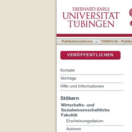
Consensus income distrib
DSpace Repositorium (Manakin b
Publikationsdienste
→
TOBIAS-lib - Publik
VERÖFFENTLICHEN
Kontakt
Verträge
Hilfe und Informationen
Stöbern
Wirtschafts- und
Sozialwissenschaftliche
Fakultät
Erscheinungsdatum
Autoren