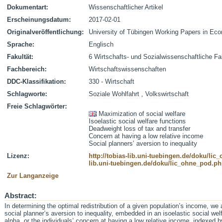
Dokumentart:
Wissenschaftlicher Artikel
Erscheinungsdatum:
2017-02-01
Originalveröffentlichung:
University of Tübingen Working Papers in Eco
Sprache:
Englisch
Fakultät:
6 Wirtschafts- und Sozialwissenschaftliche Fa
Fachbereich:
Wirtschaftswissenschaften
DDC-Klassifikation:
330 - Wirtschaft
Schlagworte:
Soziale Wohlfahrt , Volkswirtschaft
Freie Schlagwörter:
Maximization of social welfare
Isoelastic social welfare functions
Deadweight loss of tax and transfer
Concern at having a low relative income
Social planners’ aversion to inequality
Lizenz:
http://tobias-lib.uni-tuebingen.de/doku/li
lib.uni-tuebingen.de/doku/lic_ohne_pod.p
Zur Langanzeige
Abstract:
In determining the optimal redistribution of a given population’s income, we
social planner’s aversion to inequality, embedded in an isoelastic social we
alpha, or the individuals’ concern at having a low relative income, indexed by