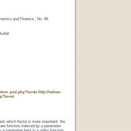
nomics and Finance ; No. 96
kultät
c_ohne_pod.php?la=de
http://tobias-
hp?la=en
 ask which factor is more important: the
lfare function indexed by a parameter
 a parameter beta in a utility function