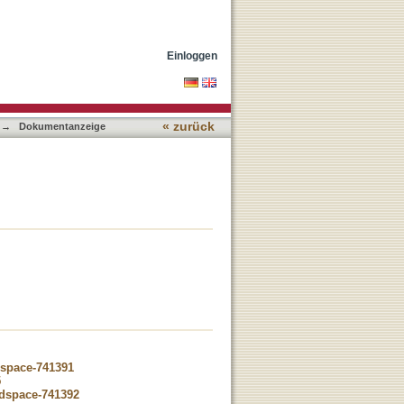
Einloggen
« zurück
→
Dokumentanzeige
dspace-741391
5
-dspace-741392