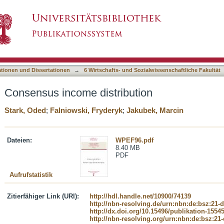
ution
asiert)
ationen und Dissertationen
→
6 Wirtschafts- und Sozialwissenschaftliche Fakultät
Consensus income distribution
Stark, Oded
;
Falniowski, Fryderyk
;
Jakubek, Marcin
Dateien:
WPEF96.pdf
8.40 MB
PDF
Aufrufstatistik
Zitierfähiger Link (URI):
http://hdl.handle.net/10900/74139
http://nbn-resolving.de/urn:nbn:de:bsz:21-
http://dx.doi.org/10.15496/publikation-1554
http://nbn-resolving.org/urn:nbn:de:bsz:21