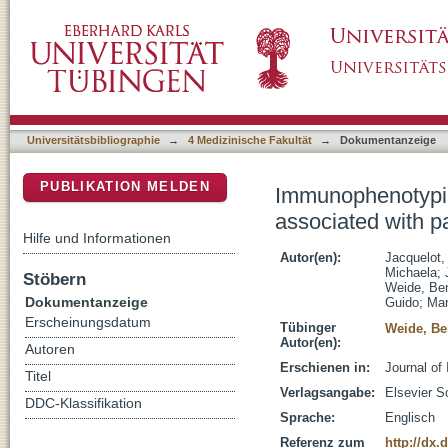
Immunophenotyping of stage III melanoma re
DSpace Repositorium (Manakin basiert)
Universitätsbibliographie
→
4 Medizinische Fakultät
→
Dokumentanzeige
PUBLIKATION MELDEN
Immunophenotypin
associated with p
Hilfe und Informationen
Autor(en):
Jacquelot,
Michaela
;
Stöbern
Weide, Be
Dokumentanzeige
Guido
;
Mar
Erscheinungsdatum
Tübinger
Weide, Be
Autor(en):
Autoren
Erschienen in:
Journal of
Titel
Verlagsangabe:
Elsevier S
DDC-Klassifikation
Sprache:
Englisch
Referenz zum
http://dx.