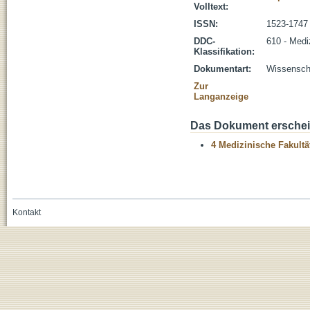
Volltext:
ISSN:
1523-1747
DDC-
610 - Medi
Klassifikation:
Dokumentart:
Wissenscha
Zur
Langanzeige
Das Dokument erschein
4 Medizinische Fakultä
Kontakt