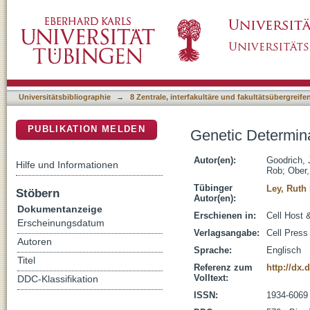
Genetic Determinants of the Gut Microbiome
DSpace Repositorium (Manakin basiert)
Universitätsbibliographie
→
8 Zentrale, interfakultäre und fakultätsübergreif
PUBLIKATION MELDEN
Genetic Determin
Autor(en):
Goodrich, 
Hilfe und Informationen
Rob
;
Ober,
Tübinger
Ley, Ruth 
Stöbern
Autor(en):
Dokumentanzeige
Erschienen in:
Cell Host 
Erscheinungsdatum
Verlagsangabe:
Cell Press
Autoren
Sprache:
Englisch
Titel
Referenz zum
http://dx.
Volltext:
DDC-Klassifikation
ISSN:
1934-6069