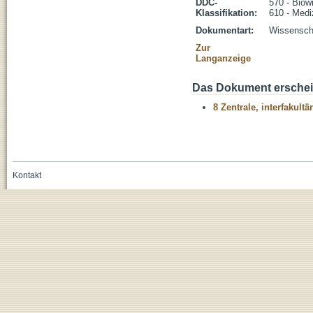
DDC-
570 - Biow
Klassifikation:
610 - Medi
Dokumentart:
Wissenscha
Zur
Langanzeige
Das Dokument erschein
8 Zentrale, interfakult
Kontakt