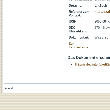
Sprache:
Englisch
Referenz zum
http://dx.
Volltext:
ISSN:
2050-084X
DDC-
570 - Biow
Klassifikation:
Dokumentart:
Wissenscha
Zur
Langanzeige
Das Dokument erschein
8 Zentrale, interfakult
Kontakt