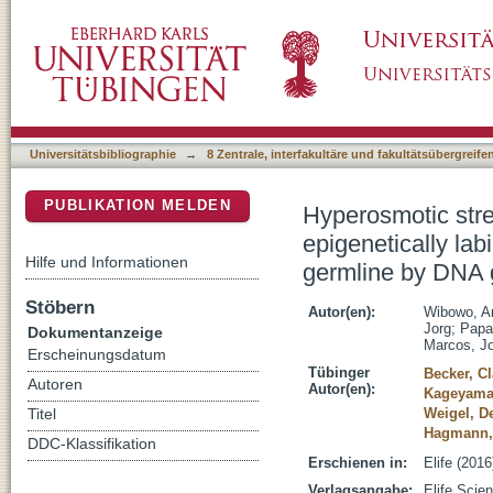
Hyperosmotic stress memory in Arabidopsis is 
DSpace Repositorium (Manakin basiert)
genome and is restricted in the male germlin
Universitätsbibliographie
→
8 Zentrale, interfakultäre und fakultätsübergreif
PUBLIKATION MELDEN
Hyperosmotic stre
epigenetically lab
Hilfe und Informationen
germline by DNA g
Stöbern
Autor(en):
Wibowo, A
Jorg
;
Papa
Dokumentanzeige
Marcos, J
Erscheinungsdatum
Tübinger
Becker, C
Autoren
Autor(en):
Kageyama
Weigel, De
Titel
Hagmann,
DDC-Klassifikation
Erschienen in:
Elife (2016
Verlagsangabe:
Elife Scie