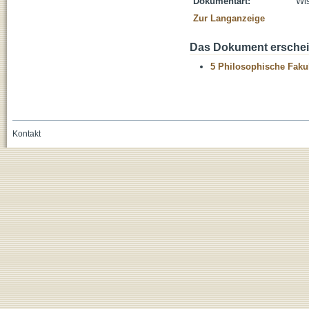
Dokumentart:
Wis
Zur Langanzeige
Das Dokument erschein
5 Philosophische Fakul
Kontakt