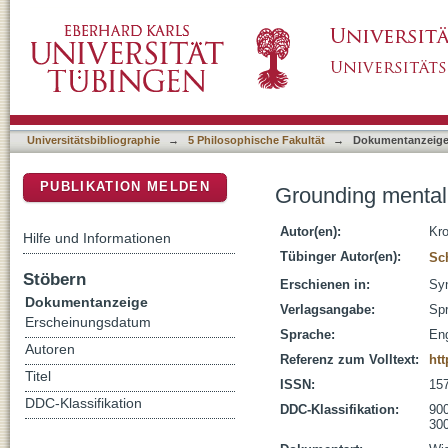
Grounding mental causation
DSpace Repositorium (Manakin basiert)
Universitätsbibliographie
→
5 Philosophische Fakultät
→
Dokumentanzeig
PUBLIKATION MELDEN
Grounding mental
Autor(en):
Kr
Hilfe und Informationen
Tübinger Autor(en):
Sc
Stöbern
Erschienen in:
Syn
Dokumentanzeige
Verlagsangabe:
Spr
Erscheinungsdatum
Sprache:
Eng
Autoren
Referenz zum Volltext:
htt
Titel
ISSN:
15
DDC-Klassifikation
DDC-Klassifikation:
900
300