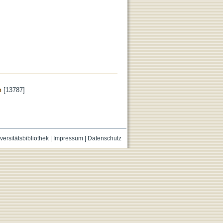
n
[13787]
versitätsbibliothek
|
Impressum
|
Datenschutz