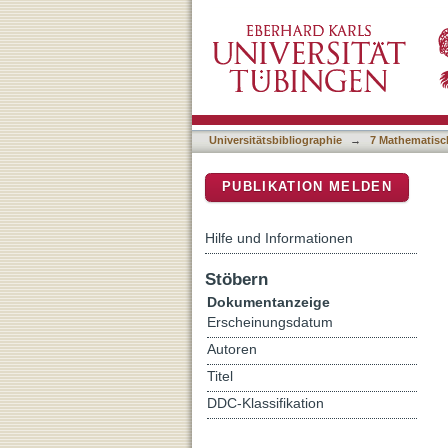
Processing multi-digit num
DSpace Repositorium (Manakin b
Universitätsbibliographie
→
7 Mathematisc
PUBLIKATION MELDEN
Hilfe und Informationen
Stöbern
Dokumentanzeige
Erscheinungsdatum
Autoren
Titel
DDC-Klassifikation