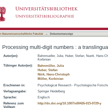
bers : a translingual eye-tracking study
asiert)
h-Naturwissenschaftliche Fakultät
→
Dokumentanzeige
Processing multi-digit numbers : a translingua
Autor(en):
Bahnmueller, Julia
;
Huber, Stefan
;
Nuerk, Hans-Ch
Korbinian
Tübinger Autor(en):
Bahnmüller, Julia
Huber, Stefan
Nürk, Hans-Christoph
Möller, Korbinian
Erschienen in:
Psychological Research - Psychologische Forschun
Verlagsangabe:
Springer Heidelberg
Sprache:
Englisch
Referenz zum
http://dx.doi.org/10.1007/s00426-015-0729-y
Volltext: