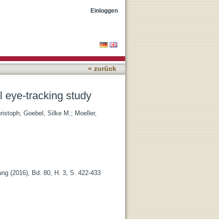
Einloggen
« zurück
l eye-tracking study
ristoph
;
Goebel, Silke M.
;
Moeller,
g (2016), Bd. 80, H. 3, S. 422-433