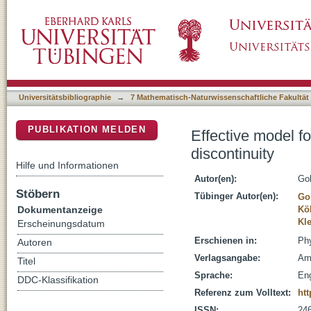
Effective model for a short Josephson junctio
DSpace Repositorium (Manakin basiert)
Universitätsbibliographie
→
7 Mathematisch-Naturwissenschaftliche Fakultät
PUBLIKATION MELDEN
Effective model f
discontinuity
Hilfe und Informationen
Autor(en):
Gol
Stöbern
Tübinger Autor(en):
Go
Dokumentanzeige
Köl
Kle
Erscheinungsdatum
Erschienen in:
Phy
Autoren
Verlagsangabe:
Am
Titel
Sprache:
Eng
DDC-Klassifikation
Referenz zum Volltext:
ht
ISSN:
24