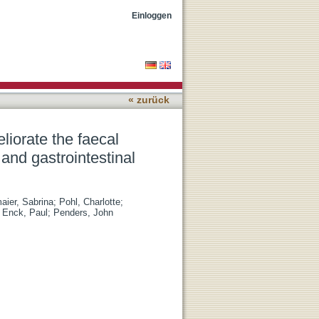
a, branched chain fatty
Einloggen
« zurück
liorate the faecal
 and gastrointestinal
aier, Sabrina
;
Pohl, Charlotte
;
;
Enck, Paul
;
Penders, John