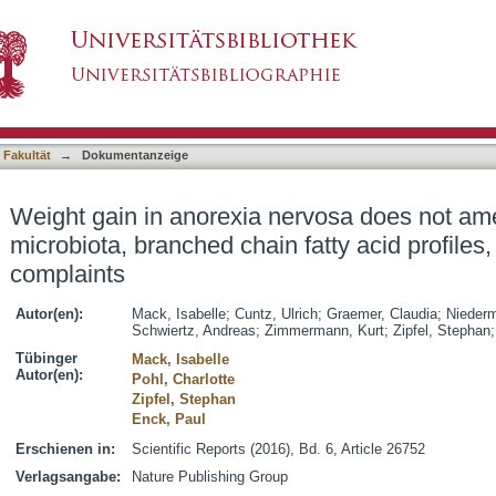
ervosa does not ameliorate the faecal microbiot
asiert)
testinal complaints
 Fakultät
→
Dokumentanzeige
Weight gain in anorexia nervosa does not ame
microbiota, branched chain fatty acid profiles,
complaints
Autor(en):
Mack, Isabelle
;
Cuntz, Ulrich
;
Graemer, Claudia
;
Niederm
Schwiertz, Andreas
;
Zimmermann, Kurt
;
Zipfel, Stephan
Tübinger
Mack, Isabelle
Autor(en):
Pohl, Charlotte
Zipfel, Stephan
Enck, Paul
Erschienen in:
Scientific Reports (2016), Bd. 6, Article 26752
Verlagsangabe:
Nature Publishing Group