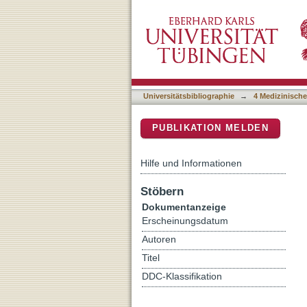
Weight gain in anorexia n
DSpace Repositorium (Manakin b
acid profiles, and gastroin
Universitätsbibliographie
→
4 Medizinische
PUBLIKATION MELDEN
Hilfe und Informationen
Stöbern
Dokumentanzeige
Erscheinungsdatum
Autoren
Titel
DDC-Klassifikation