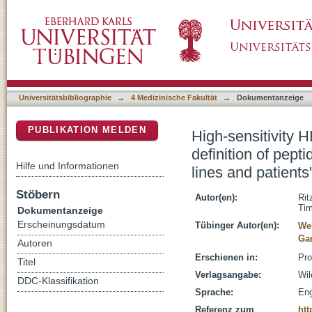
High-sensitivity HLA class I peptidome analys
DSpace Repositorium (Manakin basiert)
the identification of peptides from cell lines a
Universitätsbibliographie
→
4 Medizinische Fakultät
→
Dokumentanzeige
PUBLIKATION MELDEN
High-sensitivity 
definition of pepti
Hilfe und Informationen
lines and patients
Stöbern
Autor(en):
Rit
Ti
Dokumentanzeige
Erscheinungsdatum
Tübinger Autor(en):
We
Gar
Autoren
Erschienen in:
Pro
Titel
Verlagsangabe:
Wil
DDC-Klassifikation
Sprache:
Eng
Referenz zum
htt