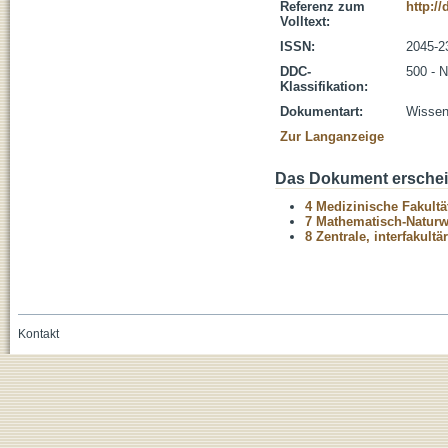
Referenz zum
http:/
Volltext:
ISSN:
2045-2
DDC-
500 - 
Klassifikation:
Dokumentart:
Wissens
Zur Langanzeige
Das Dokument erschein
4 Medizinische Fakultä
7 Mathematisch-Naturwi
8 Zentrale, interfakult
Kontakt