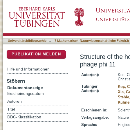
Structure of the host-recognition device of 
DSpace Repositorium (Manakin basiert)
Universitätsbibliographie
→
7 Mathematisch-Naturwissenschaftliche Fakultät
PUBLIKATION MELDEN
Structure of the 
phage phi 11
Hilfe und Informationen
Autor(en):
Koc, C
Christi
Stöbern
Tübinger
Koç, C
Dokumentanzeige
Autor(en):
Xia, G
Erscheinungsdatum
Stehle
Autoren
Kühner
Titel
Erschienen in:
Scienti
DDC-Klassifikation
Verlagsangabe:
Nature
Sprache:
Englis