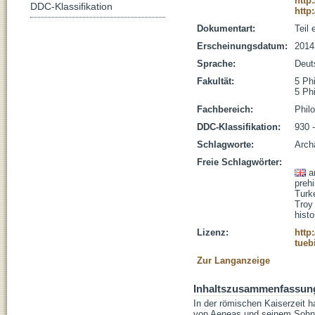
http
DDC-Klassifikation
http
Dokumentart:
Teil
Erscheinungsdatum:
2014
Sprache:
Deut
Fakultät:
5 Ph
5 Ph
Fachbereich:
Phil
DDC-Klassifikation:
930 
Schlagworte:
Arch
Freie Schlagwörter:
a
prehi
Turk
Troy
histo
Lizenz:
http
tueb
Zur Langanzeige
Inhaltszusammenfassun
In der römischen Kaiserzeit h
von Aeneas und seinem Sohn I