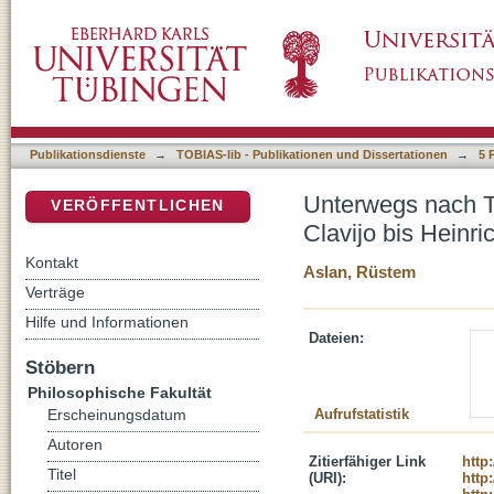
Unterwegs nach Troia. Reisende in der Troas
DSpace Repositorium (Manakin basiert)
Schliemann
Publikationsdienste
→
TOBIAS-lib - Publikationen und Dissertationen
→
5 
Unterwegs nach T
VERÖFFENTLICHEN
Clavijo bis Heinr
Kontakt
Aslan, Rüstem
Verträge
Hilfe und Informationen
Dateien:
Stöbern
Philosophische Fakultät
Aufrufstatistik
Erscheinungsdatum
Autoren
Zitierfähiger Link
http
Titel
(URI):
http