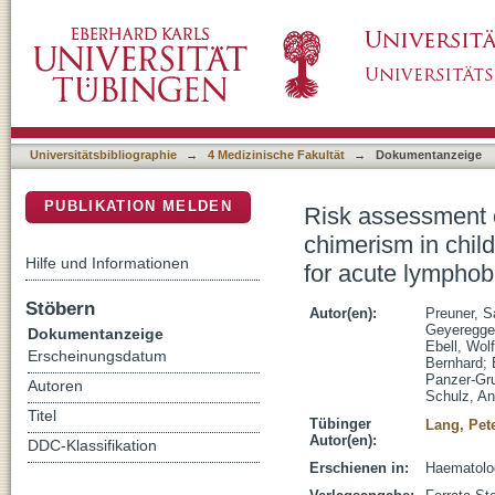
Risk assessment of relapse by lineage-specif
DSpace Repositorium (Manakin basiert)
allogeneic stem cell transplantation for acut
Universitätsbibliographie
→
4 Medizinische Fakultät
→
Dokumentanzeige
PUBLIKATION MELDEN
Risk assessment o
chimerism in child
Hilfe und Informationen
for acute lymphob
Stöbern
Autor(en):
Preuner, S
Geyeregge
Dokumentanzeige
Ebell, Wol
Erscheinungsdatum
Bernhard
;
Panzer-Gr
Autoren
Schulz, An
Titel
Tübinger
Lang, Pet
Autor(en):
DDC-Klassifikation
Erschienen in:
Haematolog