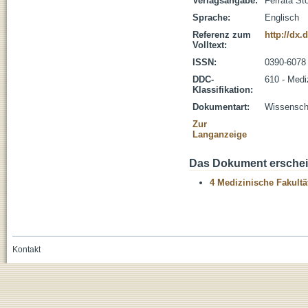
Verlagsangabe:
Ferrata St
Sprache:
Englisch
Referenz zum
http://dx.
Volltext:
ISSN:
0390-6078
DDC-
610 - Medi
Klassifikation:
Dokumentart:
Wissenscha
Zur
Langanzeige
Das Dokument erschein
4 Medizinische Fakultä
Kontakt