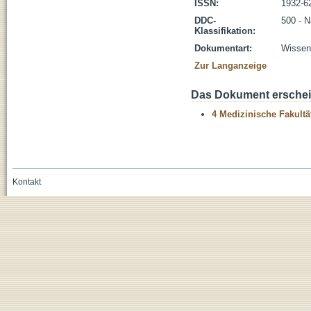
ISSN:
1932-6
DDC-
500 - 
Klassifikation:
Dokumentart:
Wissens
Zur Langanzeige
Das Dokument erschein
4 Medizinische Fakultä
Kontakt