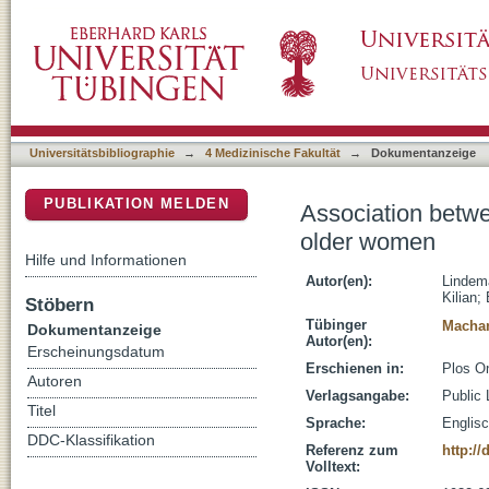
Association between thigh muscle volume a
DSpace Repositorium (Manakin basiert)
Universitätsbibliographie
→
4 Medizinische Fakultät
→
Dokumentanzeige
PUBLIKATION MELDEN
Association betw
older women
Hilfe und Informationen
Autor(en):
Lindema
Kilian
;
Stöbern
Tübinger
Machan
Dokumentanzeige
Autor(en):
Erscheinungsdatum
Erschienen in:
Plos On
Autoren
Verlagsangabe:
Public 
Titel
Sprache:
Englis
DDC-Klassifikation
Referenz zum
http:/
Volltext: