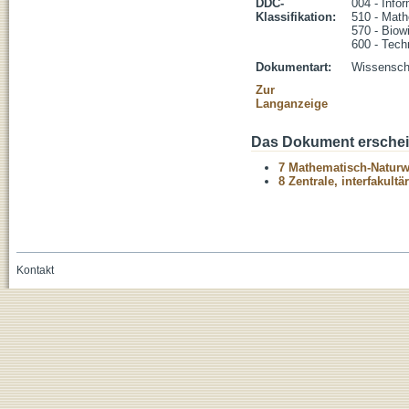
DDC-
004 - Infor
Klassifikation:
510 - Mat
570 - Biow
600 - Tech
Dokumentart:
Wissenscha
Zur
Langanzeige
Das Dokument erschein
7 Mathematisch-Naturwi
8 Zentrale, interfakult
Kontakt