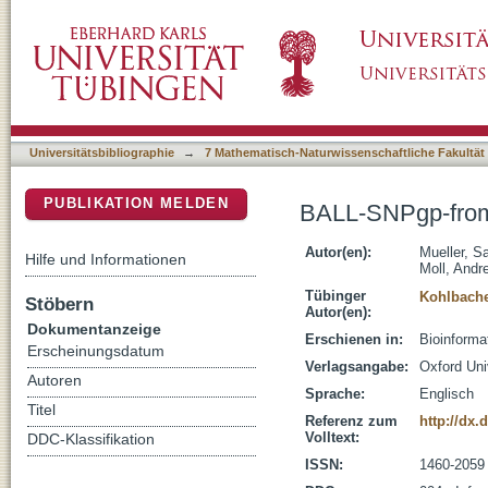
BALL-SNPgp-from genetic variants toward co
DSpace Repositorium (Manakin basiert)
Universitätsbibliographie
→
7 Mathematisch-Naturwissenschaftliche Fakultät
PUBLIKATION MELDEN
BALL-SNPgp-from 
Autor(en):
Mueller, S
Hilfe und Informationen
Moll, Andr
Tübinger
Kohlbache
Stöbern
Autor(en):
Dokumentanzeige
Erschienen in:
Bioinforma
Erscheinungsdatum
Verlagsangabe:
Oxford Uni
Autoren
Sprache:
Englisch
Titel
Referenz zum
http://dx.
Volltext:
DDC-Klassifikation
ISSN:
1460-2059