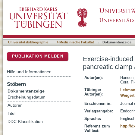
Exercise-induced secretion of FGF21 and foll
DSpace Repositorium (Manakin basiert)
in type 2 diabetes
Universitätsbibliographie
→
4 Medizinische Fakultät
→
Dokumentanzeige
PUBLIKATION MELDEN
Exercise-induced 
pancreatic clamp 
Hilfe und Informationen
Autor(en):
Hansen,
Cora
;
Pl
Stöbern
Tübinger
Lehman
Dokumentanzeige
Autor(en):
Weigert
Erscheinungsdatum
Erschienen in:
Journal 
Autoren
Verlagsangabe:
Endocri
Titel
Sprache:
Englisc
DDC-Klassifikation
Referenz zum
http://d
Volltext: