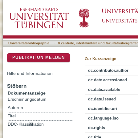
Die Darstellung von 'Provinz' in deutschsp
DSpace Repositorium (Manakin basiert)
Habsburgermonarchie um 1900
Universitätsbibliographie
→
8 Zentrale, interfakultäre und fakultätsübergreif
PUBLIKATION MELDEN
Zur Kurzanzeige
dc.contributor.author
Hilfe und Informationen
dc.date.accessioned
Stöbern
dc.date.available
Dokumentanzeige
dc.date.issued
Erscheinungsdatum
Autoren
dc.identifier.uri
Titel
dc.language.iso
DDC-Klassifikation
dc.rights
dc.title