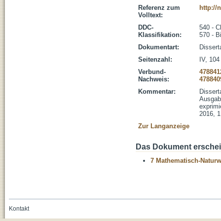
Referenz zum
http:/
Volltext:
DDC-
540 - 
Klassifikation:
570 - B
Dokumentart:
Dissert
Seitenzahl:
IV, 104 
Verbund-
478841
Nachweis:
478840
Kommentar:
Dissert
Ausgabe
exprimi
2016, 1
Zur Langanzeige
Das Dokument erschein
7 Mathematisch-Naturwi
Kontakt