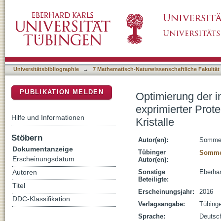
Optimierung der in vivo Kristallisationsbedin
DSpace Repositorium (Manakin basiert)
Insektenzellen und Charakterisierung der Kris
Universitätsbibliographie
→
7 Mathematisch-Naturwissenschaftliche Fakultät
PUBLIKATION MELDEN
Optimierung der i
exprimierter Prot
Hilfe und Informationen
Kristalle
Stöbern
Autor(en):
Sommer,
Dokumentanzeige
Tübinger
Sommer
Erscheinungsdatum
Autor(en):
Sonstige
Eberhar
Autoren
Beteiligte:
Titel
Erscheinungsjahr:
2016
DDC-Klassifikation
Verlagsangabe:
Tübing
Sprache:
Deutsc