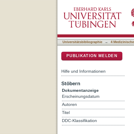
Genauigkeit der pränatal
DSpace Repositorium (Manakin b
Universitätsbibliographie
→
4 Medizinische
PUBLIKATION MELDEN
Hilfe und Informationen
Stöbern
Dokumentanzeige
Erscheinungsdatum
Autoren
Titel
DDC-Klassifikation