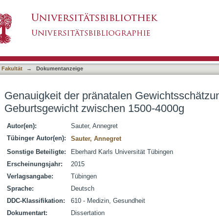
en Gewichtsschätzung bei einem Geburtsgewi
asiert)
 Fakultät
→
Dokumentanzeige
Genauigkeit der pränatalen Gewichtsschätzu
Geburtsgewicht zwischen 1500-4000g
Autor(en):
Sauter, Annegret
Tübinger Autor(en):
Sauter, Annegret
Sonstige Beteiligte:
Eberhard Karls Universität Tübingen
Erscheinungsjahr:
2015
Verlagsangabe:
Tübingen
Sprache:
Deutsch
DDC-Klassifikation:
610 - Medizin, Gesundheit
Dokumentart:
Dissertation