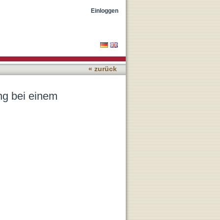
cht zwischen 1500-4000g
Einloggen
« zurück
ng bei einem