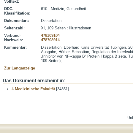
Volltext:
DDC-
610 - Medizin, Gesundheit
Klassifikation:
Dokumentart:
Dissertation
Seitenzahl:
XI, 109 Seiten : Illustrationen
Verbund-
478309104
Nachweis:
478308914
Kommentar:
Dissertation, Eberhard Karls Universität Tübingen, 20
Ausgabe, Hörber, Sebastian, Regulation der Interleu
„Inhibitor von NF-kappa B“ Protein I kappa B zeta, T
109 Seiten),
Zur Langanzeige
Das Dokument erscheint in:
4 Medizinische Fakultät
[34851]
Uni