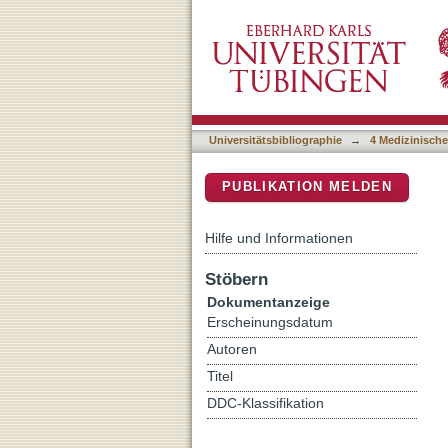
Regulation der Interleuki
DSpace Repositorium (Manakin b
kappa B zeta
Universitätsbibliographie
→
4 Medizinische
PUBLIKATION MELDEN
Hilfe und Informationen
Stöbern
Dokumentanzeige
Erscheinungsdatum
Autoren
Titel
DDC-Klassifikation