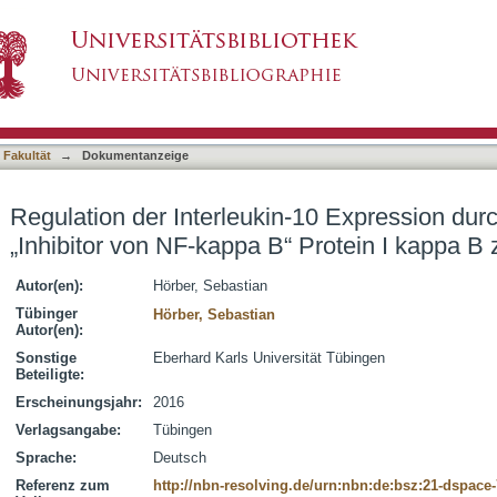
n-10 Expression durch das atypische „Inhibitor 
asiert)
 Fakultät
→
Dokumentanzeige
Regulation der Interleukin-10 Expression dur
„Inhibitor von NF-kappa B“ Protein I kappa B 
Autor(en):
Hörber, Sebastian
Tübinger
Hörber, Sebastian
Autor(en):
Sonstige
Eberhard Karls Universität Tübingen
Beteiligte:
Erscheinungsjahr:
2016
Verlagsangabe:
Tübingen
Sprache:
Deutsch
Referenz zum
http://nbn-resolving.de/urn:nbn:de:bsz:21-dspace