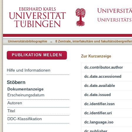
University knowledge and firm innovation: e
DSpace Repositorium (Manakin basiert)
Universitätsbibliographie
→
8 Zentrale, interfakultäre und fakultätsübergreif
PUBLIKATION MELDEN
Zur Kurzanzeige
dc.contributor.author
Hilfe und Informationen
dc.date.accessioned
Stöbern
dc.date.available
Dokumentanzeige
dc.date.issued
Erscheinungsdatum
Autoren
dc.identifier.issn
Titel
dc.identifier.uri
DDC-Klassifikation
dc.language.iso
dc.publisher