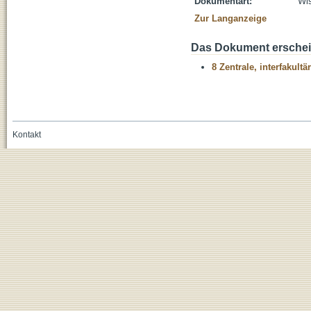
Dokumentart:
Wis
Zur Langanzeige
Das Dokument erschein
8 Zentrale, interfakult
Kontakt