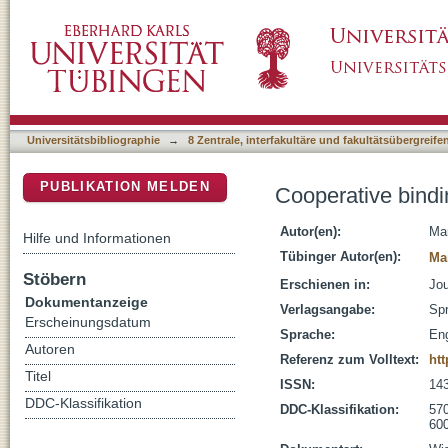
Cooperative binding: a multiple personality
DSpace Repositorium (Manakin basiert)
Universitätsbibliographie
→
8 Zentrale, interfakultäre und fakultätsübergreif
PUBLIKATION MELDEN
Cooperative bindin
Autor(en):
Mar
Hilfe und Informationen
Tübinger Autor(en):
Ma
Stöbern
Erschienen in:
Jou
Dokumentanzeige
Verlagsangabe:
Spr
Erscheinungsdatum
Sprache:
Eng
Autoren
Referenz zum Volltext:
htt
Titel
ISSN:
14
DDC-Klassifikation
DDC-Klassifikation:
570
600