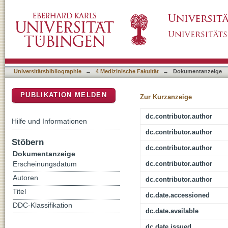
Computerized patient identification for the E
DSpace Repositorium (Manakin basiert)
PRAEGNANT network for metastatic breast c
Universitätsbibliographie
→
4 Medizinische Fakultät
→
Dokumentanzeige
PUBLIKATION MELDEN
Zur Kurzanzeige
dc.contributor.author
Hilfe und Informationen
dc.contributor.author
Stöbern
dc.contributor.author
Dokumentanzeige
dc.contributor.author
Erscheinungsdatum
Autoren
dc.contributor.author
Titel
dc.date.accessioned
DDC-Klassifikation
dc.date.available
dc.date.issued