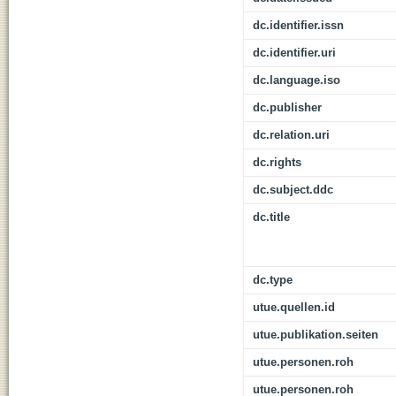
dc.identifier.issn
dc.identifier.uri
dc.language.iso
dc.publisher
dc.relation.uri
dc.rights
dc.subject.ddc
dc.title
dc.type
utue.quellen.id
utue.publikation.seiten
utue.personen.roh
utue.personen.roh