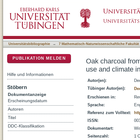
Oak charcoal from northeastern Syria as prox
DSpace Repositorium (Manakin basiert)
half of the Holocene
Universitätsbibliographie
→
7 Mathematisch-Naturwissenschaftliche Fakultät
PUBLIKATION MELDEN
Oak charcoal from
use and climate i
Hilfe und Informationen
Autor(en):
Dec
Stöbern
Tübinger Autor(en):
De
Dokumentanzeige
Erschienen in:
Rev
Erscheinungsdatum
Sprache:
Eng
Autoren
Referenz zum Volltext:
htt
Titel
ISSN:
00
DDC-Klassifikation
Dokumentart:
Wis
Seitenzahl:
1 O