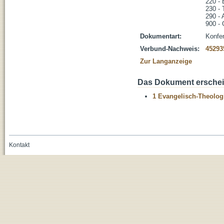
220 - 
230 - 
290 - 
900 -
Dokumentart:
Konfer
Verbund-Nachweis:
45293
Zur Langanzeige
Das Dokument erschein
1 Evangelisch-Theolog
Kontakt