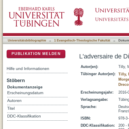
L'adversaire de Dieu - Der Widersacher Gott
DSpace Repositorium (Manakin basiert)
Universitätsbibliographie
→
1 Evangelisch-Theologische Fakultät
→
Dokum
PUBLIKATION MELDEN
L'adversaire de D
Autor(en):
Tilly,
Hilfe und Informationen
Tübinger Autor(en):
Tilly,
Morge
Stöbern
Dreco
Dokumentanzeige
Erscheinungsjahr:
2016-
Erscheinungsdatum
Verlagsangabe:
Tübin
Autoren
Sprache:
Deuts
Titel
Franz
DDC-Klassifikation
ISBN:
978-3
DDC-Klassifikation:
200 - 