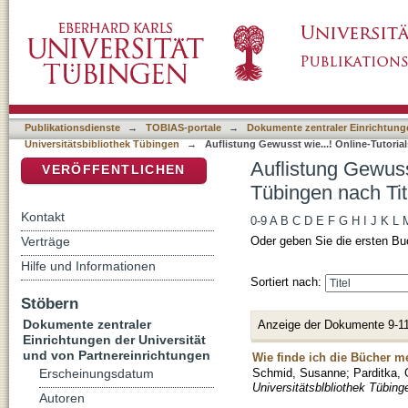
Auflistung Gewusst wie...! Online-Tutorials d
DSpace Repositorium (Manakin basiert)
Publikationsdienste
→
TOBIAS-portale
→
Dokumente zentraler Einrichtunge
Universitätsbibliothek Tübingen
→
Auflistung Gewusst wie...! Online-Tutorial
Auflistung Gewusst
VERÖFFENTLICHEN
Tübingen nach Tit
Kontakt
0-9
A
B
C
D
E
F
G
H
I
J
K
L
Verträge
Oder geben Sie die ersten Bu
Hilfe und Informationen
Sortiert nach:
Stöbern
Dokumente zentraler
Anzeige der Dokumente 9-11
Einrichtungen der Universität
und von Partnereinrichtungen
Wie finde ich die Bücher mei
Schmid, Susanne
;
Parditka, 
Erscheinungsdatum
Universitätsblbliothek Tübing
Autoren