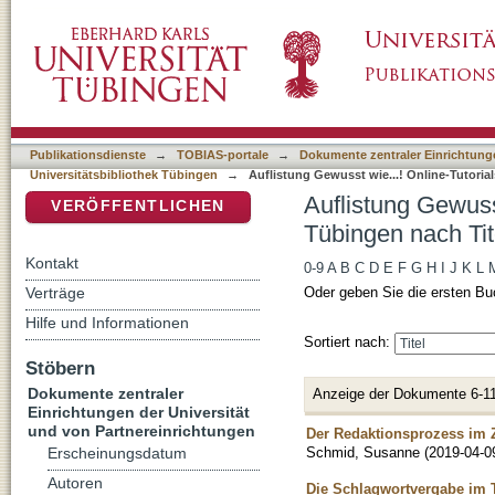
Auflistung Gewusst wie...! Online-Tutorials d
DSpace Repositorium (Manakin basiert)
Publikationsdienste
→
TOBIAS-portale
→
Dokumente zentraler Einrichtunge
Universitätsbibliothek Tübingen
→
Auflistung Gewusst wie...! Online-Tutorial
Auflistung Gewusst
VERÖFFENTLICHEN
Tübingen nach Tit
Kontakt
0-9
A
B
C
D
E
F
G
H
I
J
K
L
Verträge
Oder geben Sie die ersten Bu
Hilfe und Informationen
Sortiert nach:
Stöbern
Dokumente zentraler
Anzeige der Dokumente 6-11
Einrichtungen der Universität
und von Partnereinrichtungen
Der Redaktionsprozess im
Schmid, Susanne
(
2019-04-0
Erscheinungsdatum
Autoren
Die Schlagwortvergabe im 