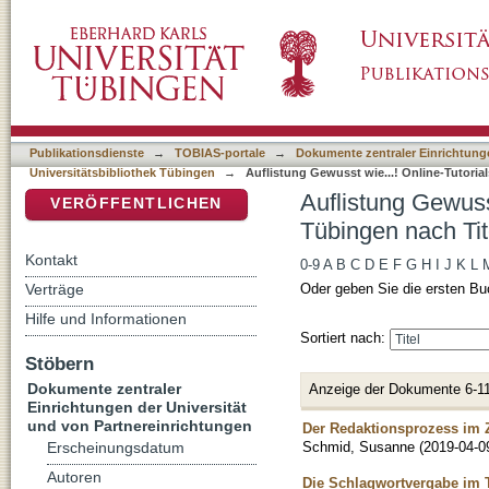
Auflistung Gewusst wie...! Online-Tutorials d
DSpace Repositorium (Manakin basiert)
Publikationsdienste
→
TOBIAS-portale
→
Dokumente zentraler Einrichtunge
Universitätsbibliothek Tübingen
→
Auflistung Gewusst wie...! Online-Tutorial
Auflistung Gewusst
VERÖFFENTLICHEN
Tübingen nach Tit
Kontakt
0-9
A
B
C
D
E
F
G
H
I
J
K
L
Verträge
Oder geben Sie die ersten Bu
Hilfe und Informationen
Sortiert nach:
Stöbern
Dokumente zentraler
Anzeige der Dokumente 6-11
Einrichtungen der Universität
und von Partnereinrichtungen
Der Redaktionsprozess im
Schmid, Susanne
(
2019-04-0
Erscheinungsdatum
Autoren
Die Schlagwortvergabe im 