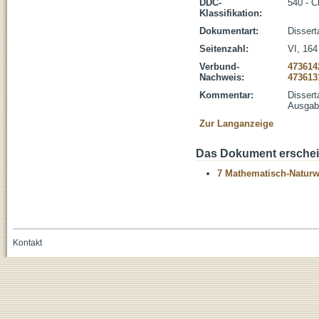
DDC-
540 - 
Klassifikation:
Dokumentart:
Dissert
Seitenzahl:
VI, 164 
Verbund-
473614
Nachweis:
473613
Kommentar:
Dissert
Ausgabe
Zur Langanzeige
Das Dokument erschein
7 Mathematisch-Naturwi
Kontakt