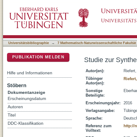
Studie zur Synthese der Kernstruktur von (‒)
DSpace Repositorium (Manakin basiert)
Universitätsbibliographie
→
7 Mathematisch-Naturwissenschaftliche Fakultät
PUBLIKATION MELDEN
Studie zur Synthe
Autor(en):
Riefert
Hilfe und Informationen
Tübinger
Riefert
Autor(en):
Stöbern
Sonstige
Eberhar
Dokumentanzeige
Beteiligte:
Erscheinungsdatum
Erscheinungsjahr:
2016
Autoren
Verlagsangabe:
Tübing
Titel
Sprache:
Deutsc
DDC-Klassifikation
Referenz zum
http:/
Volltext: