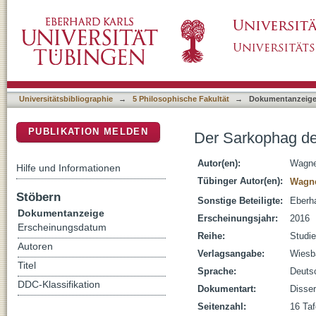
Der Sarkophag der Gottesgemahlin Anchnesnef
DSpace Repositorium (Manakin basiert)
Universitätsbibliographie
→
5 Philosophische Fakultät
→
Dokumentanzeig
PUBLIKATION MELDEN
Der Sarkophag der
Autor(en):
Wagne
Hilfe und Informationen
Tübinger Autor(en):
Wagne
Stöbern
Sonstige Beteiligte:
Eberha
Dokumentanzeige
Erscheinungsjahr:
2016
Erscheinungsdatum
Reihe:
Studie
Autoren
Verlagsangabe:
Wiesba
Titel
Sprache:
Deuts
DDC-Klassifikation
Dokumentart:
Disser
Seitenzahl:
16 Taf