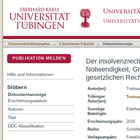
Der insolvenzrechtliche Rangrücktritt durch 
DSpace Repositorium (Manakin basiert)
Auswirkungen der Erweiterung der gesetzlic
Universitätsbibliographie
→
3 Juristische Fakultät
→
Dokumentanzeige
PUBLIKATION MELDEN
Der insolvenzrecht
Notwendigkeit, G
Hilfe und Informationen
gesetzlichen Rech
Stöbern
Autor(en):
Trutnau
Dokumentanzeige
Tübinger
Trutna
Erscheinungsdatum
Autor(en):
Sonstige
Eberhar
Autoren
Beteiligte:
Titel
Erscheinungsjahr:
2016
DDC-Klassifikation
Reihe:
Schrift
Verlagsangabe:
Frankfu