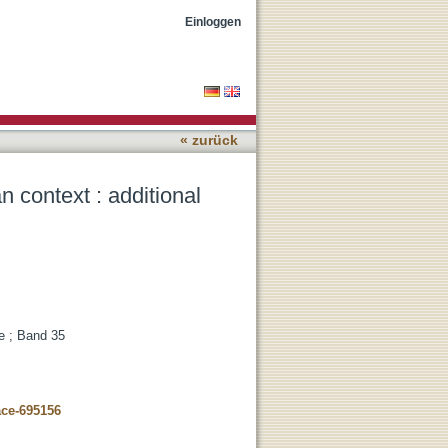
rts and documents
Einloggen
« zurück
 context : additional
ie ; Band 35
ace-695156