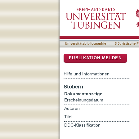
Developing peacemaking ci
DSpace Repositorium (Manakin b
Universitätsbibliographie
→
3 Juristische F
PUBLIKATION MELDEN
Hilfe und Informationen
Stöbern
Dokumentanzeige
Erscheinungsdatum
Autoren
Titel
DDC-Klassifikation