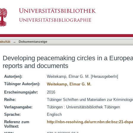
rcles in a European context : additional repo
asiert)
akultät
→
Dokumentanzeige
Developing peacemaking circles in a European
reports and documents
Autor(en):
Weitekamp, Elmar G. M. [HerausgeberIn]
Tübinger Autor(en):
Weitekamp, Elmar G. M.
Erscheinungsjahr:
2016
Reihe:
Tübinger Schriften und Materialien zur Kriminolog
Verlagsangabe:
Tübingen : Universitätsbibliothek Tübingen
Sprache:
Englisch
Referenz zum
http://nbn-resolving.de/urn:nbn:de:bsz:21-dsp
Volltext: