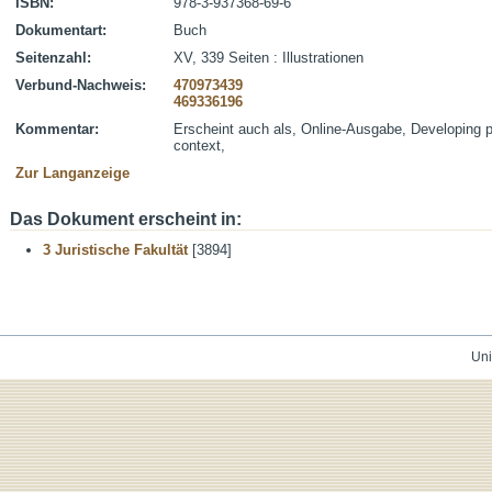
ISBN:
978-3-937368-69-6
Dokumentart:
Buch
Seitenzahl:
XV, 339 Seiten : Illustrationen
Verbund-Nachweis:
470973439
469336196
Kommentar:
Erscheint auch als, Online-Ausgabe, Developing 
context,
Zur Langanzeige
Das Dokument erscheint in:
3 Juristische Fakultät
[3894]
Uni